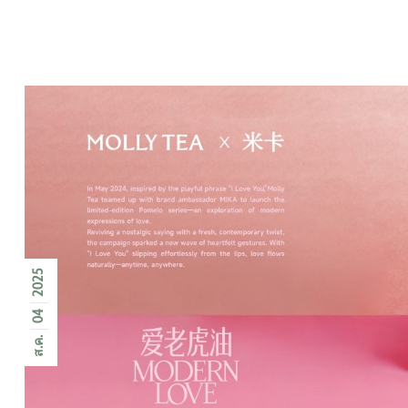
2025
04
ส.ค.