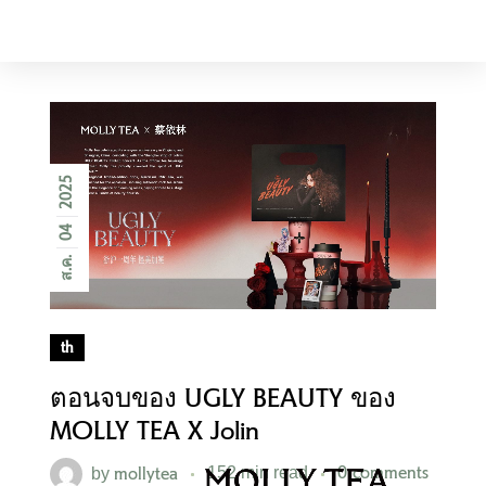
AMERICA
2025
04
ส.ค.
th
ตอนจบของ UGLY BEAUTY ของ
MOLLY TEA X Jolin
mollytea
0 comments
by
152 min read