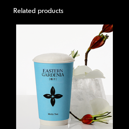
Related products
Quick view
Quick 