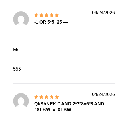
04/24/2026
-1 OR 5*5=25 —
Mr.
555
04/24/2026
QkShNEKr” AND 2*3*8=6*8 AND
“XLBW”=”XLBW