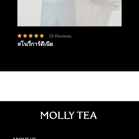
ชาน
18 Reviews
สโนวี่การ์ดีเนีย
อ่าน
อ่านเพิ่ม